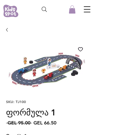
SKU: TJ100
ფორმულა 1
Regular
Sale
 GEL 95.00 
GEL 66.50
Price
Price