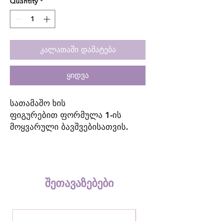
Quantity
*
კალათაში დამატება
ყიდვა
სათამაშო ხის
ფიგურებით ფორმულა 1-ის
მოყვარული ბავშვებისათვის.
სათამაშო შედგება სარბოლო
ტრასისა და ხის ფიგურებისგან,
დამზადებულია ეკოლოგიურად
სუფთა მასალისგან, წყლის
შეთავაზებები
ბაზაზე მომზადებული
საღებავებით. ხელს უწყობს
სტრატეგიული აზროვნებისა და