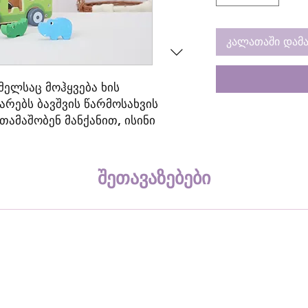
კალათაში დამა
მელსაც მოჰყვება ხის
არებს ბავშვის წარმოსახვის
თამაშობენ მანქანით, ისინი
დასხვა როლებს, ეს ასწავლის
ჯგუფში, როგორ ჰქონდეთ
ადაინაწილონ აქტივობები.
შეთავაზებები
ლია ეკოლოგიურად სუფთა
ე მომზადებული საღებავით,
შვების ჯანმრთელობისთვის.
 ბაზრისთვის და
სხის და უსაფრთხოების
სერთიფიკატით.