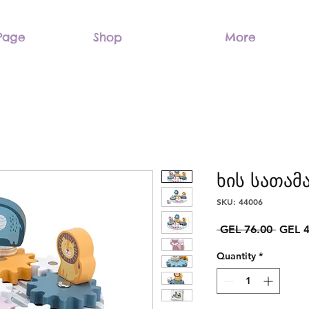
Page
Shop
More
ხის სათამ
SKU: 44006
Regula
 GEL 76.00 
GEL 4
Price
Quantity
*