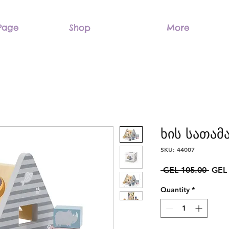
Page
Shop
More
ხის სათამ
SKU: 44007
Regu
 GEL 105.00 
GEL 
Price
Quantity
*