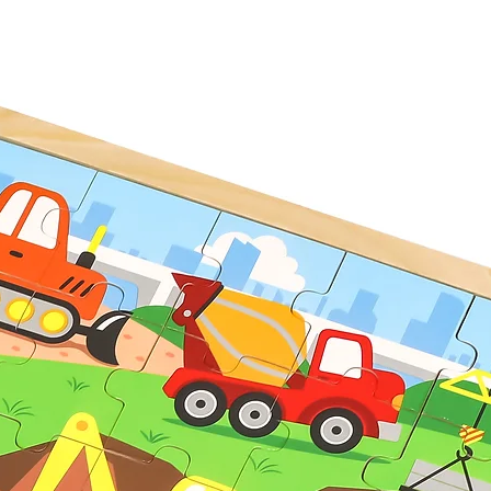
კების სწორად დამთხვევა
 მოტორული კოორდინაციის
ემის გადაჭრის უნარს. ასევე
ა და მოთმინების უნარებს,
ს სჭირდება ყურადღებით
ბის დაგეგმვა.
ლია ეკოლოგიურად სუფთა
ე მომზადებული საღებავით,
შვების ჯანმრთელობისთვის.
 ბაზრისთვის და
სხის და უსაფრთხოების
სერთიფიკატით.
ვის 13 თვის ასაკიდან.