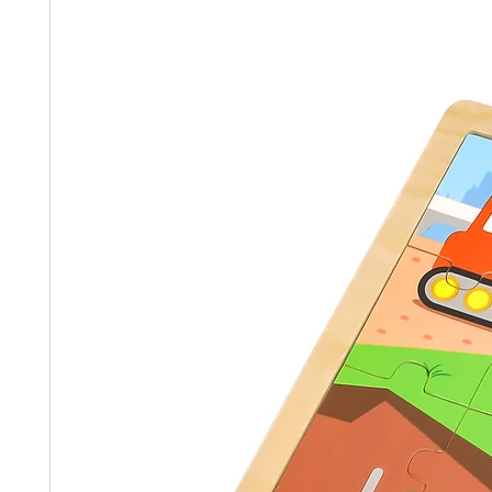
და დამახსოვრებაში, ბლო
ავითარებს სიზუსტისა და
უნარებს, ამაღლებს პრობლ
ავითარებს კონცენტრაციის
რადგან თამაშისას ბავშვ
დაკვირვება და მოქმედებე
სათამაშოები დამზადებუ
მასალისგან, წყლის ბაზაზ
სრულიად უსაფრთხოა ბავ
დამზადებულია ევროპული
სერტიფიცირებულია ხარი
დამადასტურებელი EN71 
ზომა მმ: 162 x 160 x 140
განკუთვნილია ბავშვებისთ