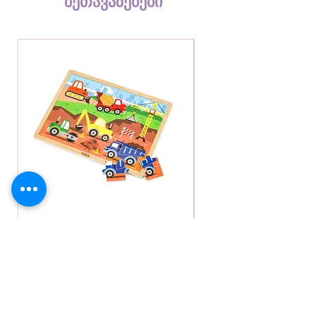
შეთავაზებები
ჩამოაცვას ხის ცხოველების
ფიგურებს, რაც ძალიან
სახალისოა ნებისმიერი
ბავშვისათვის. უვითარებს ბავშვს
დაბრკოლებების გადალახვის
უნარს და ხდის მიზანდასახულს.
სათამაშოები
დამზადებულია
ეკოლოგიურად
სუფთა
მასალისგან
,
წყლის
ბაზაზე
მომზადებული
საღებავით
,
სრულიად
უსაფრთხოა
ბავშვების
ჯანმრთელობისთვის
.
დამზადებულია
ევროპული
ხის პაზლი მშენებლობა - 24ც
ხის პაზლი ტრანსპორ
ბაზრისთვის
და
Price
Price
GEL 39.00
GEL 39.00
სერტიფიცირებულია
ხარისხის
და
უსაფრთხოების
დამადასტურებელი
EN71
სერთიფიკატით
.