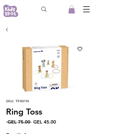
SKU: TF401N
Ring Toss
Regular
Sale
 GEL 75.00 
GEL 45.00
Price
Price