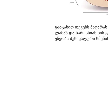
გააცანით თქვენს პატარას
ლამაზ და ხარისხიან ხის
უწყობს მუსიკალური სმენის
კოორდინაციისა და შემოქ
განვითარებას. მსუბუქი დ
დიზაინი პატარა მუსიკოს
შესაძლებლობას აძლევს.
სათამაშოები
დამზადებულ
წყლის
ბაზაზე
მომზადებუ
უსაფრთხოა
ბავშვების
ჯა
ევროპული
ბაზრისთვის
დ
და
უსაფრთხოების
დამად
სერთიფიკატით
.
ზომა მმ: 525x180x68